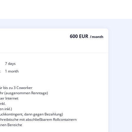
600 EUR
/ month
7 days
t
1 month
ür bis zu 3 Coworker
Uhr (ausgenommen Renntage)
er Internet
nkl.
n inkl.)
Druckkontingent, dann gegen Bezahlung)
chreibtische mit abschließbarem Rollcontainern
inen Bereiche