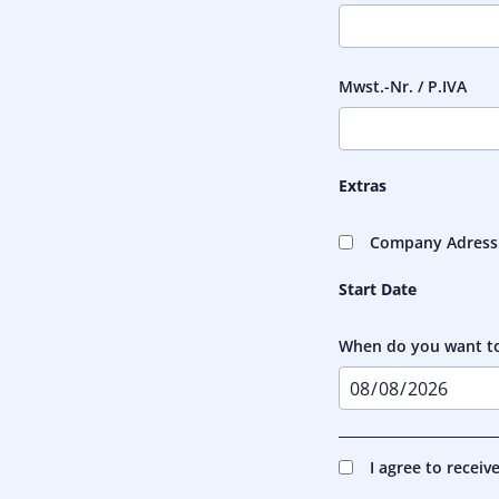
Mwst.-Nr. / P.IVA
Extras
Company Adress Se
Start Date
When do you want to
I agree to receiv