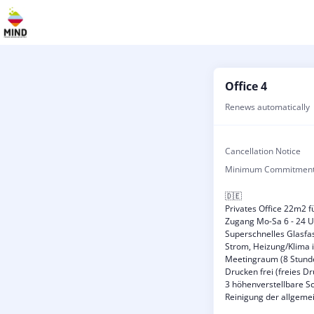
Office 4
Renews automatically
Cancellation Notice
Minimum Commitmen
🇩🇪
Privates Office 22m2 f
Zugang Mo-Sa 6 - 24 
Superschnelles Glasfas
Strom, Heizung/Klima i
Meetingraum (8 Stunde
Drucken frei (freies 
3 höhenverstellbare S
Reinigung der allgeme