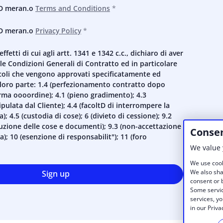
ND meran.o
Terms and Conditions
ND meran.o
Privacy Policy
 effetti di cui agli artt. 1341 e 1342 c.c., dichiaro di aver
le Condizioni Generali di Contratto ed in particolare
icoli che vengono approvati specificatamente ed
i loro parte: 1.4 (perfezionamento contratto dopo
erma oooordine); 4.1 (pieno gradimento); 4.3
ipulata dal Cliente); 4.4 (facoltD di interrompere la
a); 4.5 (custodia di cose); 6 (divieto di cessione); 9.2
tuzione delle cose e documenti); 9.3 (non-accettazione
Consen
); 10 (esenzione di responsabilit"); 11 (foro
We value 
We use cook
We also sha
Sign up
consent or b
Some servic
services, yo
in our Priva