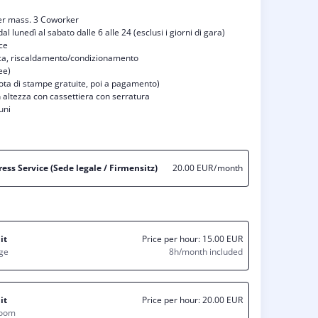
per mass. 3 Coworker
al lunedì al sabato dalle 6 alle 24 (esclusi i giorni di gara)
oce
rica, riscaldamento/condizionamento
ee)
ota di stampe gratuite, poi a pagamento)
in altezza con cassettiera con serratura
uni
ss Service (Sede legale / Firmensitz)
20.00 EUR
/ month
it
Price per hour:
15.00 EUR
ge
8h/month included
it
Price per hour:
20.00 EUR
Room