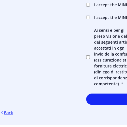
I accept the MI
I accept the MI
Ai sensi e per gli
preso visione del
dei seguenti art
accettati in ogn
invio della conf
(assicurazione st
fornitura elettric
(diniego di resti
di corrispondenza
competente).
Back