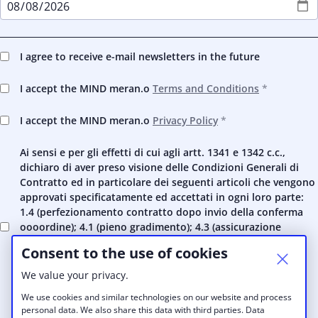
I agree to receive e-mail newsletters in the future
I accept the MIND meran.o
Terms and Conditions
I accept the MIND meran.o
Privacy Policy
Ai sensi e per gli effetti di cui agli artt. 1341 e 1342 c.c.,
dichiaro di aver preso visione delle Condizioni Generali di
Contratto ed in particolare dei seguenti articoli che vengono
approvati specificatamente ed accettati in ogni loro parte:
1.4 (perfezionamento contratto dopo invio della conferma
oooordine); 4.1 (pieno gradimento); 4.3 (assicurazione
stipulata dal Cliente); 4.4 (facoltD di interrompere la
Consent to the use of cookies
fornitura elettrica); 4.5 (custodia di cose); 6 (divieto di
cessione); 9.2 (diniego di restituzione delle cose e
We value your privacy.
documenti); 9.3 (non-accettazione di corrispondenza); 10
We use cookies and similar technologies on our website and process
(esenzione di responsabilit"); 11 (foro competente).
personal data. We also share this data with third parties. Data