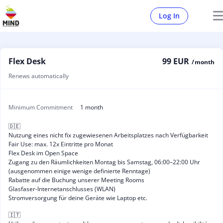
Log In
Flex Desk
99 EUR
/ month
Renews automatically
Minimum Commitment
1 month
🇩🇪
Nutzung eines nicht fix zugewiesenen Arbeitsplatzes nach Verfügbarkeit
Fair Use: max. 12x Eintritte pro Monat
Flex Desk im Open Space
Zugang zu den Räumlichkeiten Montag bis Samstag, 06:00–22:00 Uhr
(ausgenommen einige wenige definierte Renntage)
Rabatte auf die Buchung unserer Meeting Rooms
Glasfaser-Internetanschlusses (WLAN)
Stromversorgung für deine Geräte wie Laptop etc.
🇮🇹