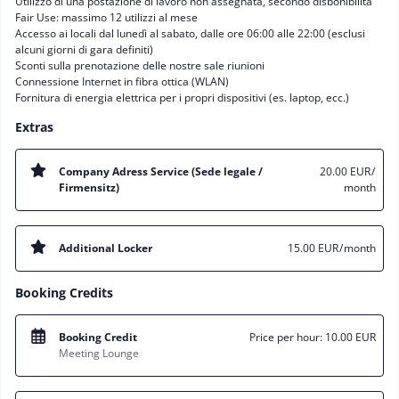
Utilizzo di una postazione di lavoro non assegnata, secondo disbonibilità
Fair Use: massimo 12 utilizzi al mese
Accesso ai locali dal lunedì al sabato, dalle ore 06:00 alle 22:00 (esclusi
alcuni giorni di gara definiti)
Sconti sulla prenotazione delle nostre sale riunioni
Connessione Internet in fibra ottica (WLAN)
Fornitura di energia elettrica per i propri dispositivi (es. laptop, ecc.)
Extras
Company Adress Service (Sede legale /
20.00 EUR
/
Firmensitz)
month
Additional Locker
15.00 EUR
/ month
Booking Credits
Booking Credit
Price per hour:
10.00 EUR
Meeting Lounge